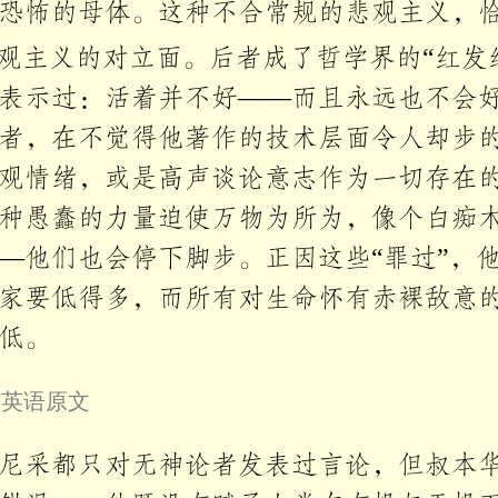
恐怖的母体。这种不合常规的悲观主义，
悲观主义的对立面。后者成了哲学界的“红发
表示过：活着并不好——而且永远也不会
者，在不觉得他著作的技术层面令人却步
观情绪，或是高声谈论意志作为一切存在
种愚蠢的力量迫使万物为所为，像个白痴
—他们也会停下脚步。正因这些“罪过”，
家要低得多，而所有对生命怀有赤裸敌意
低。
叠英语原文
尼采都只对无神论者发表过言论，但叔本华