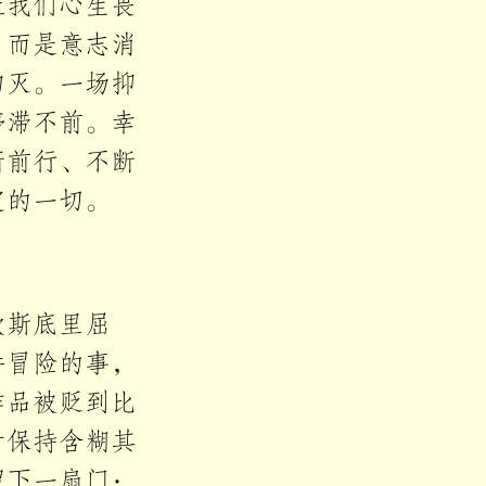
让我们心生畏
，而是意志消
幻灭。一场抑
停滞不前。幸
断前行、不断
定的一切。
歇斯底里屈
件冒险的事，
作品被贬到比
时保持含糊其
留下一扇门：