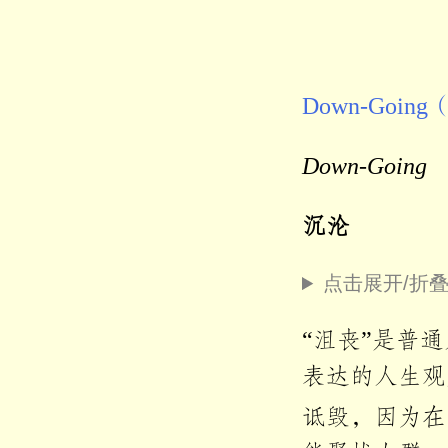
Down-Goin
Down-Going
沉沦
点击展开/折
“沮丧”是普
表达的人生观
诋毁，因为在