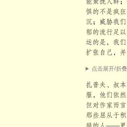
能聚拢人群；
惧的不是疯狂
沉；威胁我们
郁的流行足以
运的是，我们
扩张自己，并
点击展开/折
扎普夫、叔本
服，他们依然
但对作家而言
那些屈从于积
辞的人——更