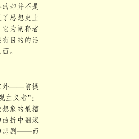
誉的却并不是
现了思想史上
，它为阐释者
些有目的的活
东西。
在外——前提
观主义者”：
能想象的最糟
的曲折中翻滚
的悲剧——而